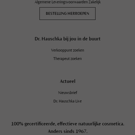
Algemene Leveringsvoorwaarden Zakelijk
BESTELLING HERROEPEN
Dr. Hauschka bij jou in de buurt
Verkooppunt zoeken
Therapeut zoeken
Actueel
Nieuwsbrief
Dr. Hauschka Live
Schrijf je in op de Dr. Hauschka
Nieuwsbrief en ontvang 10%
100% gecertificeerde, effectieve natuurlijke cosmetica.
korting!
Anders sinds 1967.