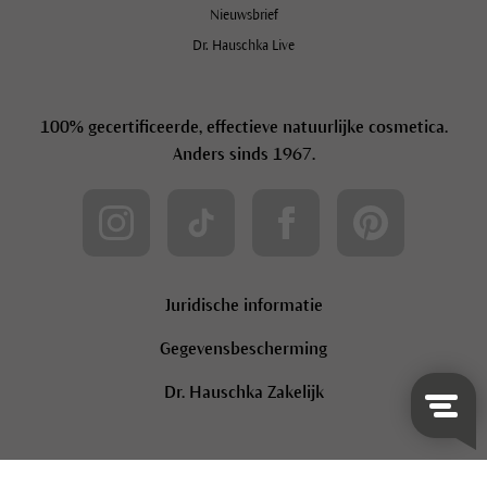
Nieuwsbrief
Dr. Hauschka Live
100% gecertificeerde, effectieve natuurlijke cosmetica.
Anders sinds 1967.
Juridische informatie
Gegevensbescherming
Dr. Hauschka Zakelijk