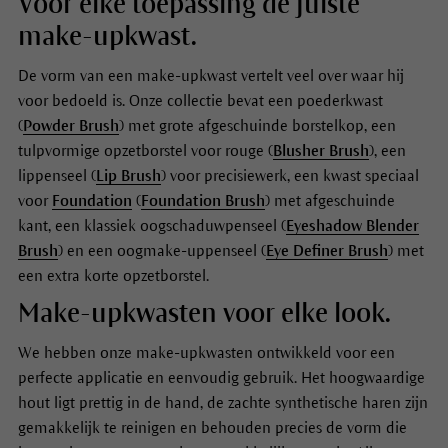
Voor elke toepassing de juiste
make-upkwast.
De vorm van een make-upkwast vertelt veel over waar hij
voor bedoeld is. Onze collectie bevat een poederkwast
(
Powder Brush
) met grote afgeschuinde borstelkop, een
tulpvormige opzetborstel voor rouge (
Blusher Brush
), een
lippenseel (
Lip Brush
) voor precisiewerk, een kwast speciaal
voor
Foundation
(
Foundation Brush
) met afgeschuinde
kant, een klassiek oogschaduwpenseel (
Eyeshadow Blender
Brush
) en een oogmake-uppenseel (
Eye Definer Brush
) met
een extra korte opzetborstel.
Make-upkwasten voor elke look.
We hebben onze make-upkwasten ontwikkeld voor een
perfecte applicatie en eenvoudig gebruik. Het hoogwaardige
hout ligt prettig in de hand, de zachte synthetische haren zijn
gemakkelijk te reinigen en behouden precies de vorm die