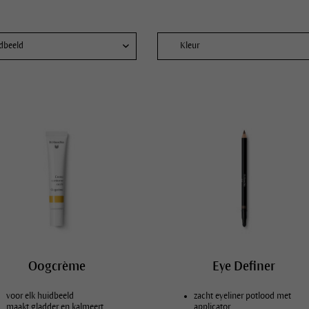
dbeeld
Kleur
e huidbeelden
ge huid
engde huid
male huid
uivere, vette huid
pere huid
htarme huid
Zeer droge huid met neiging tot eczeem
Oogcrème
Eye Definer
voor elk huidbeeld
zacht eyeliner potlood met
maakt gladder en kalmeert
applicator