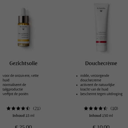
Gezichtsolie
Douchecrème
voor de onzuivere, vette
milde, verzorgende
huid
douchecreme
normaliseert de
activeert de natuurlijke
talgproductie
kracht van de huid
verfijnt de poriën
beschermt tegen uitdroging
(
21
)
(
10
)
Inhoud
18 ml
Inhoud
150 ml
€ 25,00
€ 10,00