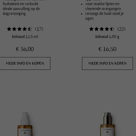
hydrateert en verkwikt
voor strakke lijnen en
ideale aanvulling op de
vloeiende overgangen
dagverzorging
verzorgt de huid rond je
ogen
in drie natuurlijke kleuren
(
17
)
(
22
)
Inhoud
12,5 ml
Inhoud
1,05 g
€ 36,00
€ 16,50
MEER INFO EN KOPEN
MEER INFO EN KOPEN