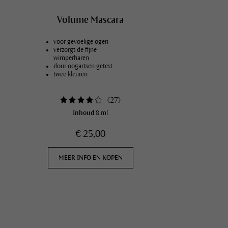
Volume Mascara
voor gevoelige ogen
verzorgt de fijne
wimperharen
door oogartsen getest
twee kleuren
(
27
)
Inhoud
8 ml
€ 25,00
MEER INFO EN KOPEN