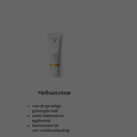
Melissecrème
voor de gevoelige,
gemengde huid
werkt matterend en
egaliserend
harmoniseert de
vet-/vochthuishouding
heeft een frisse geur