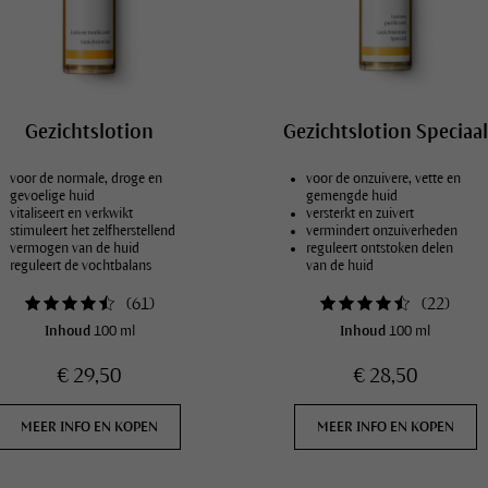
Gezichtslotion
Gezichtslotion Speciaal
voor de normale, droge en
voor de onzuivere, vette en
gevoelige huid
gemengde huid
vitaliseert en verkwikt
versterkt en zuivert
stimuleert het zelfherstellend
vermindert onzuiverheden
vermogen van de huid
reguleert ontstoken delen
reguleert de vochtbalans
van de huid
(
61
)
(
22
)
Inhoud
100 ml
Inhoud
100 ml
€ 29,50
€ 28,50
MEER INFO EN KOPEN
MEER INFO EN KOPEN