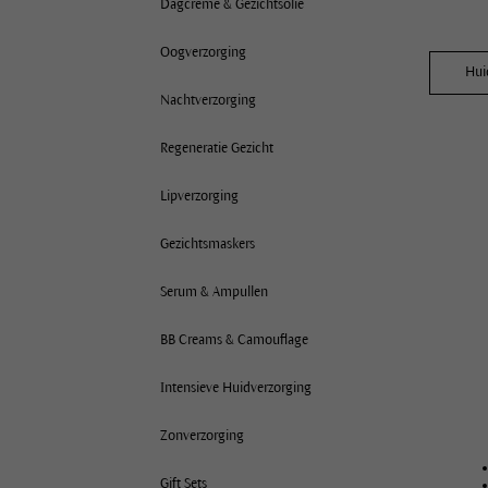
Dagcrème & Gezichtsolie
Oogverzorging
Hui
Nachtverzorging
All
Regeneratie Gezicht
Dro
Gem
Lipverzorging
Nor
Gezichtsmaskers
Onz
Rij
Serum & Ampullen
Voc
BB Creams & Camouflage
Intensieve Huidverzorging
Zonverzorging
Gift Sets