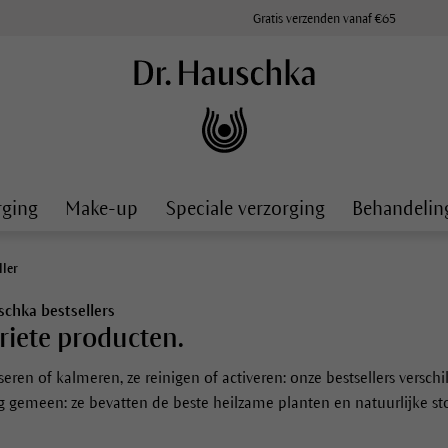
Gratis verzenden vanaf €65
rging
Make-up
Speciale verzorging
Behandelin
ller
schka bestsellers
riete producten.
iseren of kalmeren, ze reinigen of activeren: onze bestsellers vers
g gemeen: ze bevatten de beste heilzame planten en natuurlijke sto