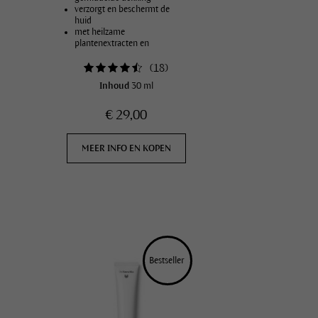
verzorgt en beschermt de
Massage & Wellness
huid
met heilzame
Vegans
plantenextracten en
minerale pigmenten
in acht natuurlijke kleuren
(
18
)
Inhoud
30 ml
€ 29,00
MEER INFO EN KOPEN
Bestseller 