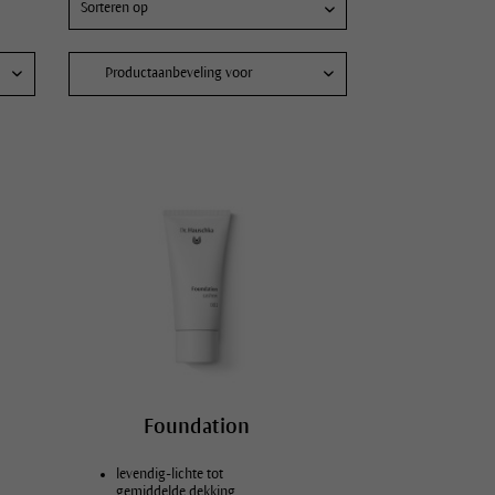
Productaanbeveling voor
Puistjes & Mee-eters
Gezichtsverzorging voor mannen
Grove poriën verkleinen
Rimpeltjes verminderen
Hydraterende crème
Huidverzorging intensiveren
Sauna, Sport & Vitaliteit
Huid hydrateren
Stralende huid
Ontspanning
Foundation
Droge, gespannen lippen
levendig-lichte tot
Lichaamsverzorging voor moeder & kind
gemiddelde dekking