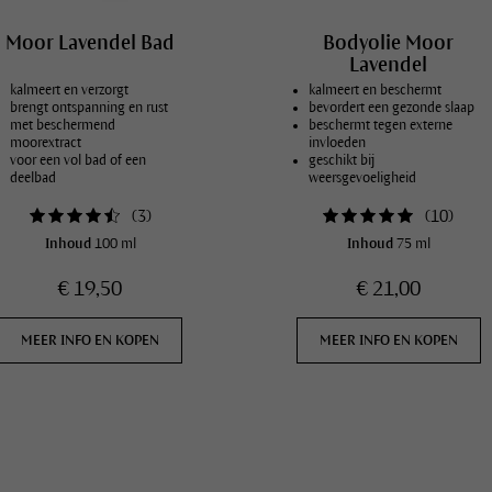
Moor Lavendel Bad
Bodyolie Moor
Lavendel
kalmeert en verzorgt
kalmeert en beschermt
brengt ontspanning en rust
bevordert een gezonde slaap
met beschermend
beschermt tegen externe
moorextract
invloeden
voor een vol bad of een
geschikt bij
deelbad
weersgevoeligheid
(
3
)
(
10
)
Inhoud
100 ml
Inhoud
75 ml
€ 19,50
€ 21,00
MEER INFO EN KOPEN
MEER INFO EN KOPEN