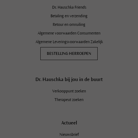
Dr. Hauschka Friends
Betaling en verzending
Retour en omruiling
Algemene voorwaarden Consumenten
Algemene Leveringsvoorwaarden Zakelijk
BESTELLING HERROEPEN
Dr. Hauschka bij jou in de buurt
Verkooppunt zoeken
Schrijf je in op de Dr. Hauschka
Nieuwsbrief en ontvang 10%
Therapeut zoeken
korting!
Actueel
Nieuwsbrief