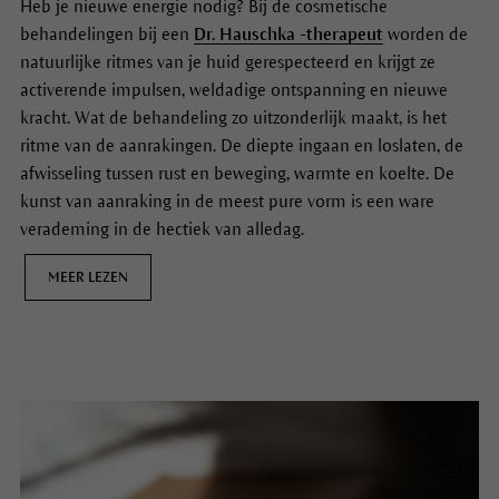
wilt hydrateren of regenereren.
Heb je nieuwe energie nodig? Bij de cosmetische
behandelingen bij een
Dr. Hauschka -therapeut
worden de
4. Mooi maken:
Om te accentueren wie je bent, maakt onze
natuurlijke ritmes van je huid gerespecteerd en krijgt ze
make-up
met haar natuurlijke minerale pigmenten je niet
activerende impulsen, weldadige ontspanning en nieuwe
alleen mooi, de heilzame planten en de beste ingrediënten
kracht. Wat de behandeling zo uitzonderlijk maakt, is het
uit de natuur die we in onze make-up hebben verwerkt,
ritme van de aanrakingen. De diepte ingaan en loslaten, de
verwennen je huid en je geest.
afwisseling tussen rust en beweging, warmte en koelte. De
kunst van aanraking in de meest pure vorm is een ware
verademing in de hectiek van alledag.
Nachtverzorging.
’s nachts knapt de huid op van een impulsrijke
MEER LEZEN
nachtverzorging die ze goed laat ademen en herstellend en
regenererend werkt.
1. Reinigen:
’s Avonds is het heel belangrijk dat je je gezicht
goed reinigt. Onze producten voor de
gezichtsreiniging
voeren de afvalstoffen van de dag af en laten de huid
ademen.