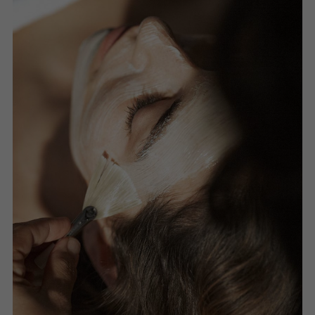
2. Versterken:
Met onze
gezichtswaters
geef je je huid
versterkende impulsen. De
Gezichtslotion
activeert de
stofwisseling en bereidt de huid optimaal voor op de nacht.
3. Vitaliseren:
’s Nachts wordt de huid actief. Ze vernieuwt
zichzelf dan van binnenuit. Onze
nachtverzorging
stimuleert
het zelfherstellend vermogen van de huid. De extracten uit
heilzame planten geven waardevolle impulsen voor
vernieuwing.
Intensief verzorgende producten vormen een aanvulling op
je verzorging en gunnen je huid een korte pauze.