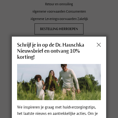
Retour en omruiling
Algemene voorwaarden Consumenten
Algemene Leveringsvoorwaarden Zakelijk
BESTELLING HERROEPEN
Schrijf je in op de Dr. Hauschka
Nieuwsbrief en ontvang 10%
Dr. Hauschka bij jou in de buurt
korting!
Verkooppunt zoeken
Therapeut zoeken
Actueel
Nieuwsbrief
Dr. Hauschka Live
We inspireren je graag met huidverzorgingstips,
het laatste nieuws en aantrekkelijke acties. Om je