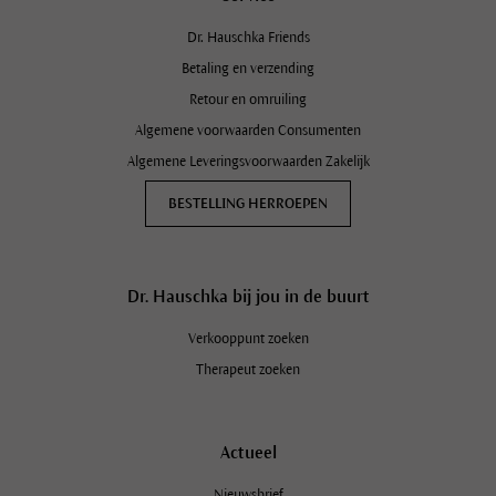
Dr. Hauschka Friends
Betaling en verzending
Retour en omruiling
Algemene voorwaarden Consumenten
Algemene Leveringsvoorwaarden Zakelijk
BESTELLING HERROEPEN
Dr. Hauschka bij jou in de buurt
Verkooppunt zoeken
Schrijf je in op de Dr. Hauschka
Nieuwsbrief en ontvang 10%
Therapeut zoeken
korting!
Actueel
Nieuwsbrief