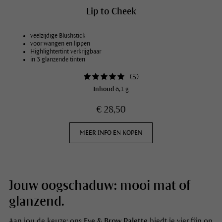
Lip to Cheek
veelzijdige Blushstick
voor wangen en lippen
Highlightertint verkrijgbaar
in 3 glanzende tinten
(
5
)
Inhoud
6,1 g
€ 28,50
MEER INFO EN KOPEN
Jouw oogschaduw: mooi mat of
glanzend.
Aan jou de keuze: ons
Eye & Brow Palette
biedt je vier fijn op