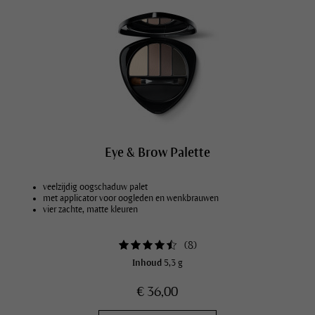
Eye & Brow Palette
veelzijdig oogschaduw palet
met applicator voor oogleden en wenkbrauwen
vier zachte, matte kleuren
(
8
)
Inhoud
5,3 g
€ 36,00