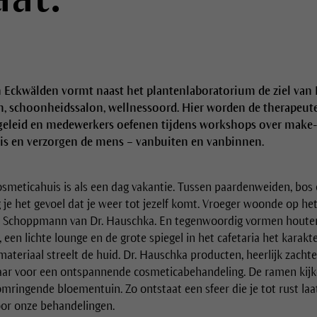
 Eckwälden vormt naast het plantenlaboratorium de ziel van D
m, schoonheidssalon, wellnessoord. Hier worden de therapeut
geleid en medewerkers oefenen tijdens workshops over make-u
s en verzorgen de mens – vanbuiten en vanbinnen.
smeticahuis is als een dag vakantie. Tussen paardenweiden, bos 
g je het gevoel dat je weer tot jezelf komt. Vroeger woonde op h
 Schoppmann van Dr. Hauschka. En tegenwoordig vormen houten 
een lichte lounge en de grote spiegel in het cafetaria het karakter
materiaal streelt de huid. Dr. Hauschka producten, heerlijk zacht
aar voor een ontspannende cosmeticabehandeling. De ramen kijke
omringende bloementuin. Zo ontstaat een sfeer die je tot rust la
oor onze behandelingen.