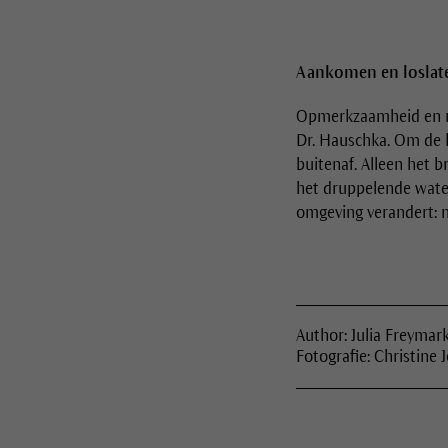
Aankomen en loslat
Opmerkzaamheid en naa
Dr. Hauschka. Om de k
buitenaf. Alleen het 
het druppelende water
omgeving verandert: m
Author: Julia Freymar
Fotografie: Christine 