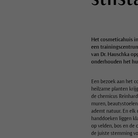
Het cosmeticahuis in
een trainingscentru
van Dr. Hauschka op
onderhouden het hui
Een bezoek aan het co
heilzame planten krij
de chemicus Reinhard
muren, beautystoelen, 
ademt natuur. En elk 
handdoeken liggen kl
op velden, bos en de 
de juiste stemming v