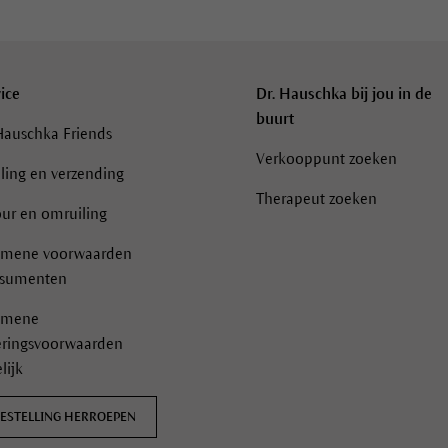
ice
Dr. Hauschka bij jou in de
buurt
Hauschka Friends
Verkooppunt zoeken
ling en verzending
Therapeut zoeken
ur en omruiling
emene voorwaarden
sumenten
emene
eringsvoorwaarden
lijk
ESTELLING HERROEPEN