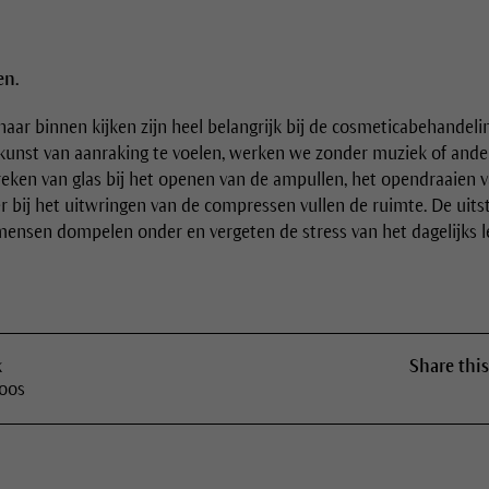
en.
r binnen kijken zijn heel belangrijk bij de cosmeticabehandeli
unst van aanraking te voelen, werken we zonder muziek of ander
breken van glas bij het openen van de ampullen, het opendraaien 
 bij het uitwringen van de compressen vullen de ruimte. De uitst
ensen dompelen onder en vergeten de stress van het dagelijks l
k
Share this
Joos