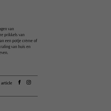
ngen van
e prikkels van
van een potje crème of
raling van huis en
even.
Auf Facebook teilen
Dr.Hauschka auf Instagram
 article