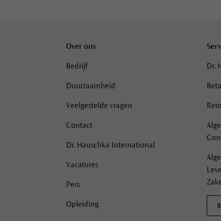
Over ons
Serv
Bedrijf
Dr. 
Duurzaamheid
Beta
Veelgestelde vragen
Reto
Contact
Alg
Con
Dr. Hauschka International
Alg
Vacatures
Lev
Zake
Pers
Opleiding
B