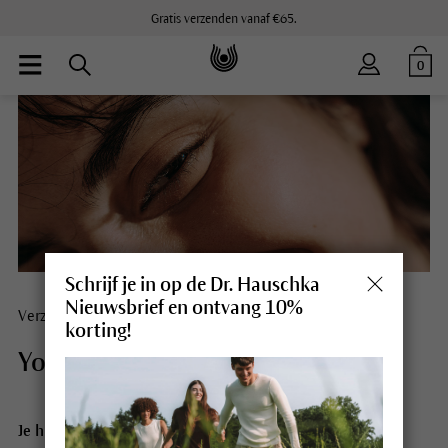
Gratis verzenden vanaf €65.
0
Schrijf je in op de Dr. Hauschka
Nieuwsbrief en ontvang 10%
Verzorgingsconcept
korting!
Your skin knows.
Je huid en jij: jullie zijn steeds onlosmakelijk met elkaar