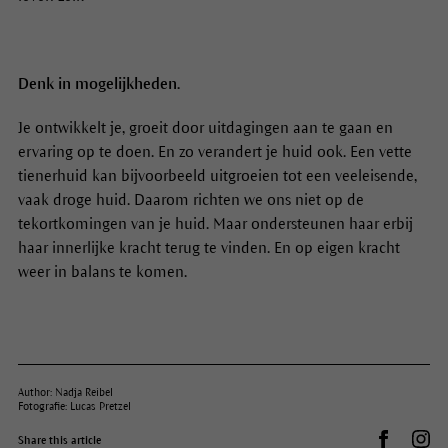
Denk in mogelijkheden.
Je ontwikkelt je, groeit door uitdagingen aan te gaan en
ervaring op te doen. En zo verandert je huid ook. Een vette
tienerhuid kan bijvoorbeeld uitgroeien tot een veeleisende,
vaak droge huid. Daarom richten we ons niet op de
tekortkomingen van je huid. Maar ondersteunen haar erbij
haar innerlijke kracht terug te vinden. En op eigen kracht
weer in balans te komen.
Author: Nadja Reibel
Fotografie: Lucas Pretzel
Auf Facebo
Dr.
Share this article