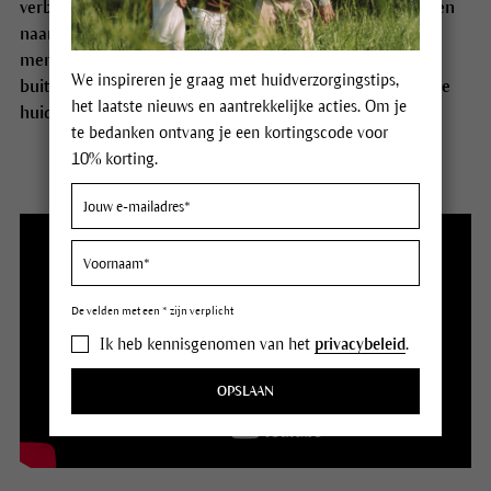
verbonden. Daarom kijken we bij Dr. Hauschka niet alleen
naar wat je huid nodig heeft. We kijken ook naar jou als
mens. Let op de signalen van je huid, op invloeden van
We inspireren je graag met huidverzorgingstips,
buitenaf en op innerlijke uitdagingen! En voel aan waar je
het laatste nieuws en aantrekkelijke acties. Om je
huid juist nu behoefte aan heeft.
te bedanken ontvang je een kortingscode voor
10% korting.
De velden met een * zijn verplicht
Ik heb kennisgenomen van het
privacybeleid
.
OPSLAAN