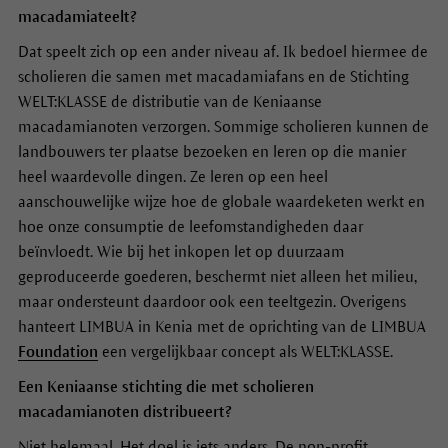
macadamiateelt?
Dat speelt zich op een ander niveau af. Ik bedoel hiermee de
scholieren die samen met macadamiafans en de Stichting
WELT:KLASSE de distributie van de Keniaanse
macadamianoten verzorgen. Sommige scholieren kunnen de
landbouwers ter plaatse bezoeken en leren op die manier
heel waardevolle dingen. Ze leren op een heel
aanschouwelijke wijze hoe de globale waardeketen werkt en
hoe onze consumptie de leefomstandigheden daar
beïnvloedt. Wie bij het inkopen let op duurzaam
geproduceerde goederen, beschermt niet alleen het milieu,
maar ondersteunt daardoor ook een teeltgezin. Overigens
hanteert LIMBUA in Kenia met de oprichting van de LIMBUA
Foundation
een vergelijkbaar concept als WELT:KLASSE.
Een Keniaanse stichting die met scholieren
macadamianoten distribueert?
Niet helemaal. Het doel is iets anders. De non-profit