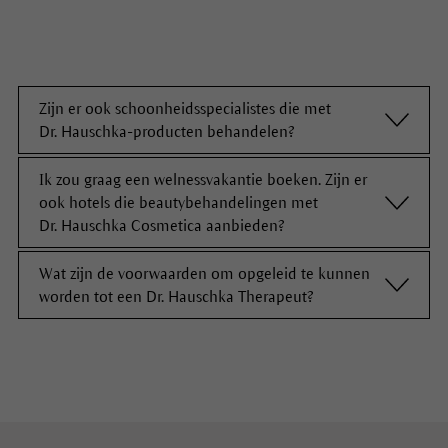
Zijn er ook schoonheidsspecialistes die met
Dr. Hauschka-producten behandelen?
Ik zou graag een welnessvakantie boeken. Zijn er
De Dr. Hauschka Therapeut wordt bij ons op het
ook hotels die beautybehandelingen met
hoofdkantoor in Rijswijk opgeleid. Zij hanteert in haar
Dr. Hauschka Cosmetica aanbieden?
salon een behandelingsmethode die op jouw huid en
de Dr. Hauschka-producten zijn afgestemd. Een lijst
Wat zijn de voorwaarden om opgeleid te kunnen
Wellnesshotels die met Dr. Hauschka-producten
van de
worden tot een Dr. Hauschka Therapeut?
Dr. Hauschka
Therapeuten bij jou in de buurt
werken, vind je
hier!
vind je
hier
!
Je hebt een diploma van schoonheidsspecialiste bij
een door de staat erkende school nodig. Kijk
hier voor
meer informatie
.