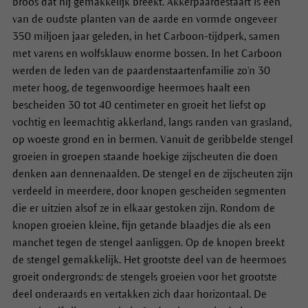
broos dat hij gemakkelijk breekt. Akkerpaardestaart is een
van de oudste planten van de aarde en vormde ongeveer
350 miljoen jaar geleden, in het Carboon-tijdperk, samen
met varens en wolfsklauw enorme bossen. In het Carboon
werden de leden van de paardenstaartenfamilie zo'n 30
meter hoog, de tegenwoordige heermoes haalt een
bescheiden 30 tot 40 centimeter en groeit het liefst op
vochtig en leemachtig akkerland, langs randen van grasland,
op woeste grond en in bermen. Vanuit de geribbelde stengel
groeien in groepen staande hoekige zijscheuten die doen
denken aan dennenaalden. De stengel en de zijscheuten zijn
verdeeld in meerdere, door knopen gescheiden segmenten
die er uitzien alsof ze in elkaar gestoken zijn.
Rondom de
knopen groeien kleine, fijn getande blaadjes die als een
manchet tegen de stengel aanliggen. Op de knopen breekt
de stengel gemakkelijk. Het grootste deel van de heermoes
groeit ondergronds: de stengels groeien voor het grootste
deel onderaards en vertakken zich daar horizontaal. De