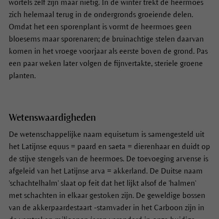
wortels zelf zijn maar nietig. In de winter trekt de heermoes
zich helemaal terug in de ondergronds groeiende delen.
Omdat het een sporenplant is vormt de heermoes geen
bloesems maar sporenaren; de bruinachtige stelen daarvan
komen in het vroege voorjaar als eerste boven de grond. Pas
een paar weken later volgen de fijnvertakte, steriele groene
planten.
Wetenswaardigheden
De wetenschappelijke naam equisetum is samengesteld uit
het Latijnse equus = paard en saeta = dierenhaar en duidt op
de stijve stengels van de heermoes. De toevoeging arvense is
afgeleid van het Latijnse arva = akkerland. De Duitse naam
'schachtelhalm' slaat op feit dat het lijkt alsof de 'halmen'
met schachten in elkaar gestoken zijn. De geweldige bossen
van de
akkerpaardestaart
-stamvader in het Carboon zijn in