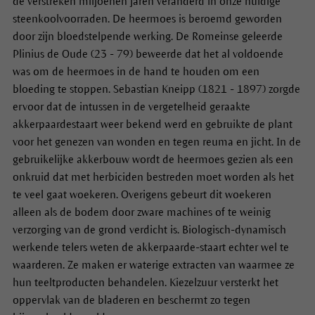
de verstreken miljoenen jaren veranderd in onze huidige
steenkoolvoorraden. De heermoes is beroemd geworden
door zijn bloedstelpende werking. De Romeinse geleerde
Plinius de Oude (23 - 79) beweerde dat het al voldoende
was om de heermoes in de hand te houden om een
bloeding te stoppen. Sebastian Kneipp (1821 - 1897) zorgde
ervoor dat de intussen in de vergetelheid geraakte
akkerpaardestaart
weer bekend werd en gebruikte de plant
voor het genezen van wonden en tegen reuma en jicht.
In de
gebruikelijke akkerbouw wordt de heermoes gezien als een
onkruid dat met herbiciden bestreden moet worden als het
te veel gaat woekeren.
Overigens gebeurt dit woekeren
alleen als de bodem door zware machines of te weinig
verzorging van de grond verdicht is. Biologisch-dynamisch
werkende telers weten de
akkerpaarde-staart
echter wel te
waarderen. Ze maken er waterige extracten van waarmee ze
hun teeltproducten behandelen. Kiezelzuur versterkt het
oppervlak van de bladeren en beschermt zo tegen