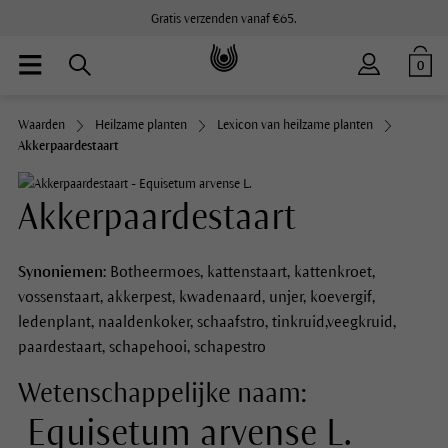
Gratis verzenden vanaf €65.
0
Waarden
Heilzame planten
Lexicon van heilzame planten
Akkerpaardestaart
Akkerpaardestaart
Synoniemen:
Botheermoes, kattenstaart, kattenkroet,
vossenstaart, akkerpest, kwadenaard, unjer, koevergif,
ledenplant, naaldenkoker, schaafstro, tinkruid,veegkruid,
paardestaart, schapehooi, schapestro
Wetenschappelijke naam:
Equisetum arvense L.