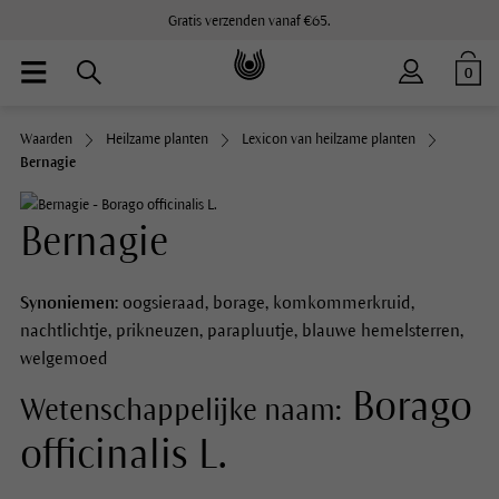
Gratis verzenden vanaf €65.
0
Waarden
Heilzame planten
Lexicon van heilzame planten
Bernagie
Bernagie
Synoniemen:
oogsieraad, borage, komkommerkruid,
nachtlichtje, prikneuzen, parapluutje, blauwe hemelsterren,
welgemoed
Borago
Wetenschappelijke naam:
officinalis L.