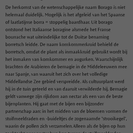
De herkomst van de wetenschappelijke naam Borago is niet
helemaal duidelijk. Mogelijk is het afgeleid van het Spaanse
of laatlatijnse borra = stoppelig baardhaar. Uit borago
ontstond het Italiaanse boragine alsmede het Franse
bourrache wat uiteindelijke tot de Duitse benaming
borretsch leidde. De naam komkommerkruid behield de
borretsch, omdat de plant als inmaakkruid gebruikt wordt bij
het inmaken van komkommer en augurken. Waarschijnlijk
brachten de Arabieren de bernagie in de Middeleeuwen mee
naar Spanje, van waaruit het zich over het volledige
Middellandse Zee gebied verspreidde. Als cultuurplant werd
hij in de tuin geteeld en van daaruit verwilderde hij. Bernagie
geldt vanwege zijn rijkdom aan nectar als een van de beste
bijenplanten. Hij gaat met de bijen een bijzonder
partnerschap aan: in het midden van de bloemen vormen de
stuifmeeldraden en -buideltjes de zogenaamde ''strooikegel'',
waarin de pollen zich verzamelen.
Alleen als de bijen op hun