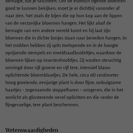
bernagie, dat je fascineert. Om de exotisch ogende bloemen
goed te kunnen bekijken, moet je er dichtbij vanonder af
naar zien. Net zoals de bijen die op hun kop aan de lippen
van de nectarrijke bloemen hangen. Het lijkt alsof de
bernagie van een andere wereld komt en hij laat zijn
bloemen die in dichte bosjes staan naar beneden hangen. In
het midden hebben zij spits toelopende en in de hoogte
oprijzende stempels en meeldraadbuideltjes, waardoor de
bloemen lijken op insectenhoofdjes.
Zij worden sterachtig
omringd door vijf groene en vijf tere, intensief blauw
oplichtende bloemblaadjes. De hele, circa 60 centimeter
hoog groeiende, eenjarige plant is door fijne, onbuigzame
haartjes - zogenaamde stoppelharen – omgeven, die in het
zonlicht als glinsterende nevel oplichten en die verder de
fijngevoelige, tere plant beschermen.
Wetenswaardigheden