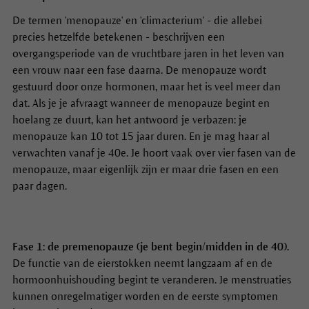
De termen 'menopauze' en 'climacterium' - die allebei
precies hetzelfde betekenen - beschrijven een
overgangsperiode van de vruchtbare jaren in het leven van
een vrouw naar een fase daarna. De menopauze wordt
gestuurd door onze hormonen, maar het is veel meer dan
dat. Als je je afvraagt wanneer de menopauze begint en
hoelang ze duurt, kan het antwoord je verbazen: je
menopauze kan 10 tot 15 jaar duren. En je mag haar al
verwachten vanaf je 40e. Je hoort vaak over vier fasen van de
menopauze, maar eigenlijk zijn er maar drie fasen en een
paar dagen.
Fase 1: de premenopauze (je bent begin/midden in de 40).
De functie van de eierstokken neemt langzaam af en de
hormoonhuishouding begint te veranderen. Je menstruaties
kunnen onregelmatiger worden en de eerste symptomen