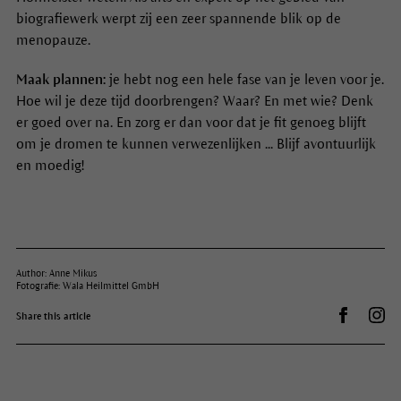
biografiewerk werpt zij een zeer spannende blik op de
menopauze.
Maak plannen:
je hebt nog een hele fase van je leven voor je.
Hoe wil je deze tijd doorbrengen? Waar? En met wie? Denk
er goed over na. En zorg er dan voor dat je fit genoeg blijft
om je dromen te kunnen verwezenlijken ... Blijf avontuurlijk
en moedig!
Author: Anne Mikus
Fotografie: Wala Heilmittel GmbH
Auf Facebo
Dr.
Share this article