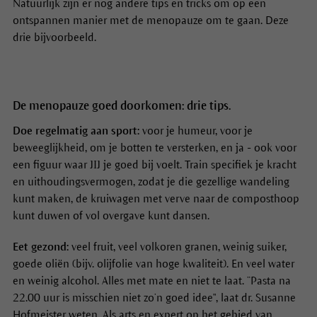
Natuurlijk zijn er nog andere tips en tricks om op een
ontspannen manier met de menopauze om te gaan. Deze
drie bijvoorbeeld.
De menopauze goed doorkomen: drie tips.
Doe regelmatig aan sport:
voor je humeur, voor je
beweeglijkheid, om je botten te versterken, en ja - ook voor
een figuur waar JIJ je goed bij voelt. Train specifiek je kracht
en uithoudingsvermogen, zodat je die gezellige wandeling
kunt maken, de kruiwagen met verve naar de composthoop
kunt duwen of vol overgave kunt dansen.
Eet gezond:
veel fruit, veel volkoren granen, weinig suiker,
goede oliën (bijv. olijfolie van hoge kwaliteit). En veel water
en weinig alcohol. Alles met mate en niet te laat. ”Pasta na
22.00 uur is misschien niet zo’n goed idee", laat dr. Susanne
Hofmeister weten. Als arts en expert op het gebied van