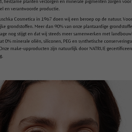
 heilzame planten verzorgen en minerale pigmenten zorgen voor n
del en verantwoorde productie.
auschka Cosmetica in 1967 doen wij een beroep op de natuur. Voo
ijke grondstoffen. Meer dan 90% van onze plantaardige grondstoffen
ntage nog stijgt en dat wij steeds meer samenwerken met landbou
t 0% minerale oliën, siliconen, PEG en synthetische conserverings
 Onze make-upproducten zijn natuurlijk door NATRUE gecertificeerd
g.