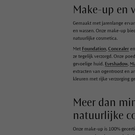
Make-up en v
Gemaakt met jarenlange ervari
en wassen. Onze make-up biedt
natuurlijke cosmetica.
Met
Foundation
,
Concealer
e
ze tegelijk verzorgd. Onze poe
gevoelige huid.
Eyeshadow
,
Ma
extracten van ogentroost en a
kleuren met rijke verzorging 
Meer dan min
natuurlijke c
Onze make-up is 100% gecerti