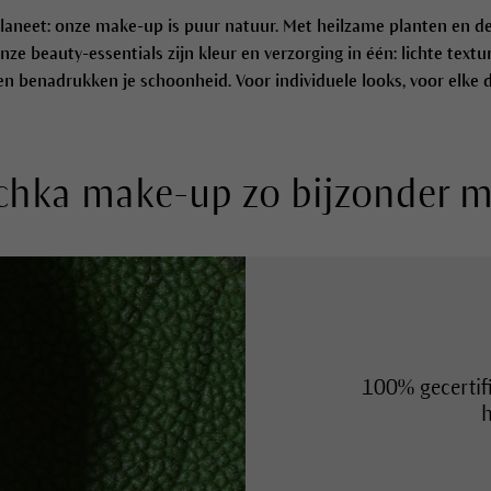
planeet: onze make-up is puur natuur. Met heilzame planten en d
nze beauty-essentials zijn kleur en verzorging in één: lichte textu
n benadrukken je schoonheid. Voor individuele looks, voor elke d
chka make-up zo bijzonder m
Beauty-essentials 
Minerale pigmente
100% gecertif
h