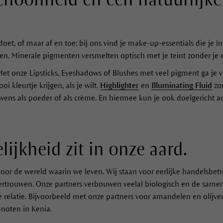
et, of maar af en toe: bij ons vind je make-up-essentials die je 
len. Minerale pigmenten versmelten optisch met je teint zonder je
et onze Lipsticks, Eyeshadows of Blushes met veel pigment ga je 
i kleurtje krijgen, als je wilt.
Highlighter
en
Illuminating Fluid
zor
wens als poeder of als crème. En hiermee kun je ook doelgericht a
ijkheid zit in onze aard.
oor de wereld waarin we leven. Wij staan voor eerlijke handelsbe
ertrouwen. Onze partners verbouwen veelal biologisch en de sam
e relatie. Bijvoorbeeld met onze partners voor amandelen en olijve
noten in Kenia.