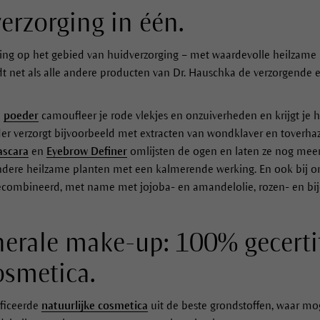
erzorging in één.
ng op het gebied van huidverzorging – met waardevolle heilzame p
 net als alle andere producten van Dr. Hauschka de verzorgende 
n
poeder
camoufleer je rode vlekjes en onzuiverheden en krijgt je h
der verzorgt bijvoorbeeld met extracten van wondklaver en toverhaz
scara
en
Eyebrow Definer
omlijsten de ogen en laten ze nog mee
ndere heilzame planten met een kalmerende werking. En ook bij on
gecombineerd, met name met jojoba- en amandelolie, rozen- en bi
erale make-up: 100% gecerti
osmetica.
ficeerde
natuurlijke cosmetica
uit de beste grondstoffen, waar mog