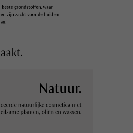
e beste grondstoffen, waar
ren zijn zacht voor de huid en
ag.
aakt.
Verzorging.
Natuur.
Kleur.
met de verzorgende eigenschappen
n voor rijke kleuren en stralende
iceerde natuurlijke cosmetica met
eilzame planten, oliën en wassen.
van zuivere natuurlijke cosmetica.
looks.