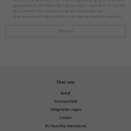
gepubliceerd, met uitzondering van mijn e-mailadres. Ik kan op
elk moment mijn toestemming voor deze wijze van
gegevensverwerking intrekken, met ingang vanaf dat moment.
OPSLAAN
Over ons
Bedrijf
Duurzaamheid
Veelgestelde vragen
Contact
Dr. Hauschka International