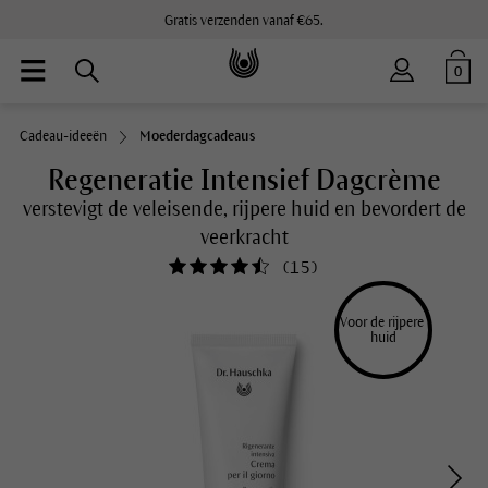
Gratis verzenden vanaf €65.
0
Cadeau-ideeën
Moederdagcadeaus
Regeneratie Intensief Dagcrème
verstevigt de veleisende, rijpere huid en bevordert de
veerkracht
(
15
)
Voor de rijpere 
huid