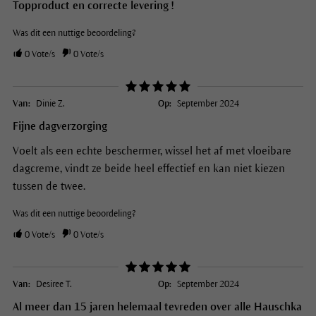
Topproduct en correcte levering !
Was dit een nuttige beoordeling?
0
Vote/s
0
Vote/s
Van:
Dinie Z.
Op:
September 2024
Fijne dagverzorging
Voelt als een echte beschermer, wissel het af met vloeibare
dagcreme, vindt ze beide heel effectief en kan niet kiezen
tussen de twee.
Was dit een nuttige beoordeling?
0
Vote/s
0
Vote/s
Van:
Desiree T.
Op:
September 2024
Al meer dan 15 jaren helemaal tevreden over alle Hauschka