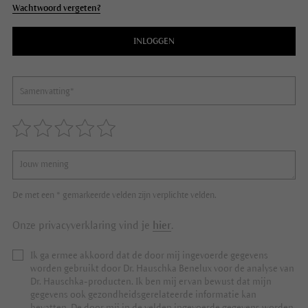
Wachtwoord vergeten?
INLOGGEN
De met een * gemarkeerde velden zijn verplichte velden.
Onze privacyverklaring vind je
hier
.
Ik ga ermee akkoord dat de door mij ingevoerde gegevens
worden gebruikt door Dr. Hauschka Benelux voor de analyse van
Dr. Hauschka-producten. Ik ben mij ervan bewust dat mijn
gegevens ook gezondheidsgerelateerde informatie kan
bevatten. De door mij in de velden ingevoerde gegevens worden