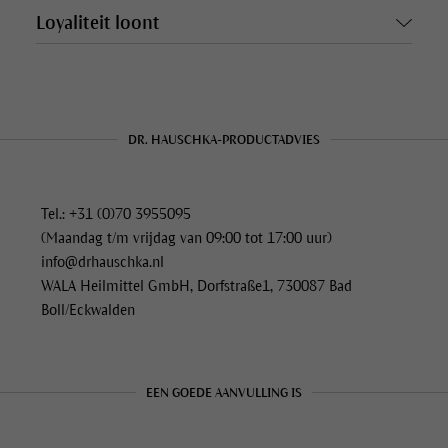
Loyaliteit loont
DR. HAUSCHKA-PRODUCTADVIES
Tel.: +31 (0)70 3955095
(Maandag t/m vrijdag van 09:00 tot 17:00 uur)
info@drhauschka.nl
WALA Heilmittel GmbH, Dorfstraße1, 730087 Bad
Boll/Eckwalden
EEN GOEDE AANVULLING IS