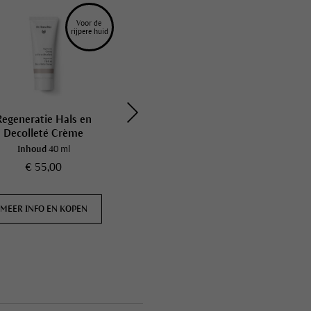
Voor de 
rijpere huid
Regeneratie Hals en
Regeneratie Kuur
Decolleté Crème
Inhoud
40 ml
Inhoud
40 ml
€ 55,00
€ 64,50
MEER INFO EN KOPEN
MEER INFO EN KOPEN