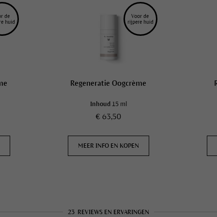
r de 
Voor de 
re huid
rijpere huid
me
Regeneratie Oogcrème
Inhoud
15 ml
€ 63,50
N
MEER INFO EN KOPEN
23
REVIEWS EN ERVARINGEN