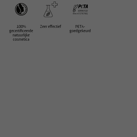
100%
Zeer effectief
PETA-
gecertificeerde
goedgekeurd
natuurlijke
cosmetica