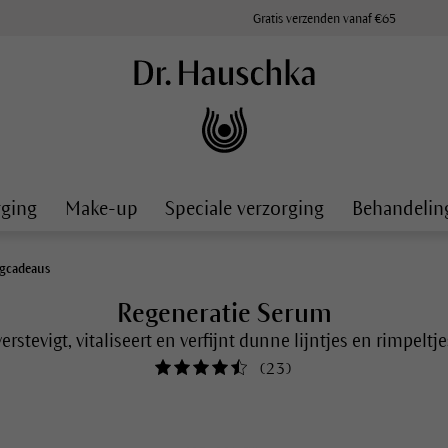
Gratis verzenden vanaf €65
rging
Make-up
Speciale verzorging
Behandelin
gcadeaus
Regeneratie Serum
verstevigt, vitaliseert en verfijnt dunne lijntjes en rimpeltje
(
23
)