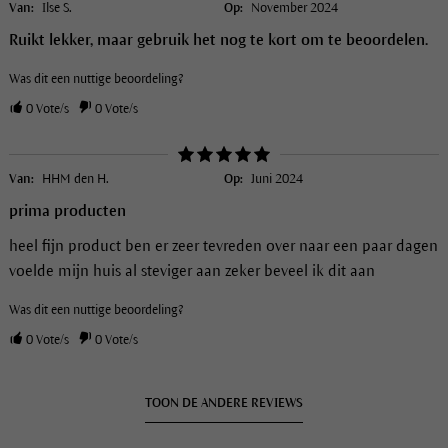
Van:
Ilse S.
Op:
November 2024
Ruikt lekker, maar gebruik het nog te kort om te beoordelen.
Was dit een nuttige beoordeling?
0
Vote/s
0
Vote/s
Van:
HHM den H.
Op:
Juni 2024
prima producten
heel fijn product ben er zeer tevreden over naar een paar dagen
voelde mijn huis al steviger aan zeker beveel ik dit aan
Was dit een nuttige beoordeling?
0
Vote/s
0
Vote/s
TOON DE ANDERE REVIEWS