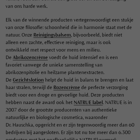
van ons harde werk.
Elk van de winnende producten vertegenwoordigt een stukje
van onze filosofie: schoonheid die in harmonie staat met de
natuur. Onze
Reinigingsbalsem
, bijvoorbeeld, biedt niet
alleen een zachte, effectieve reiniging, maar is ook
ontwikkeld met respect voor mens en milieu.
De
Abrikozencrème
voedt de huid intensief en is een
favoriet vanwege de unieke samenstelling van
abrikozenpitolie en heilzame plantenextracten.
De
Gezichtslotion
helpt de huid in balans te brengen en laat
haar stralen, terwijl de
Rozencrème
de perfecte verzorging
biedt voor een droge en gevoelige huid. Deze producten
hebben naast de award ook het
NATRUE label
. NATRUE is in
2007 door de grootste producenten van authentieke
natuurlijke en biologische cosmetica, waaronder
Dr. Hauschka, opgericht en er zijn tegenwoordig meer dan 60
bedrijven bij aangesloten. Er zijn tot nu toe meer dan 6.300
producten met het onafhankelijke NATRUEkeurmerk