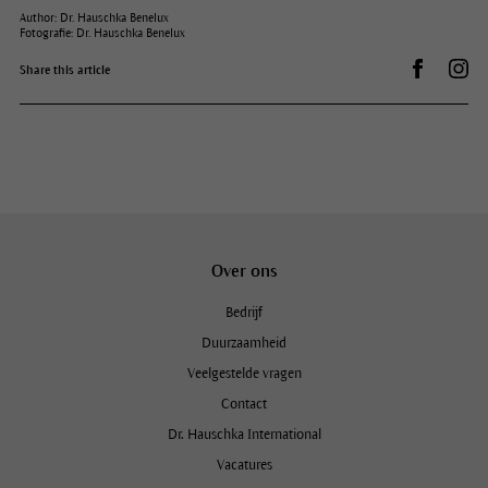
Author: Dr. Hauschka Benelux
Fotografie: Dr. Hauschka Benelux
Auf Facebo
Dr.
Share this article
Over ons
Bedrijf
Duurzaamheid
Veelgestelde vragen
Contact
Dr. Hauschka International
Vacatures