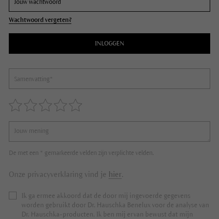
Wachtwoord vergeten?
INLOGGEN
De met een * gemarkeerde velden zijn verplichte velden.
Onze privacyverklaring vind je
hier
.
Ik ga ermee akkoord dat de door mij ingevoerde gegevens
worden gebruikt door Dr. Hauschka Benelux voor de analyse van
Dr. Hauschka-producten. Ik ben mij ervan bewust dat mijn