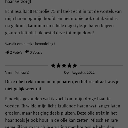
haar verzorgt
Echt resultaat! Haarolie 75 ml trekt echt in tot de wortels van
mijn haren op mijn hoofd. en het mooie ook dat ik vind is
na gebruik, kammen en e hele dag style. je haren blijven
glanzen letterlijk. ik bestel deze tot mijn dood!
Was dit een nuttige beoordeling?
2
Vote/s
0
Vote/s
Van:
Patricia V.
Op:
Augustus 2022
Deze olie trekt mooi in mijn haren, en het resultaat was je
niet gelijk weer uit.
Eindelijk gevonden wat ik zocht om mijn droge haar te
voeden. Ik wilde mijn licht-krullende haren wat langer laten
groeien, maar het ging deels pluizen. Deze olie trekt in het
haar, zoals je ook hout in de olie kan zetten. Misschien rare
vergelijking, maar als je ervaring met hout-olie hebt, dan