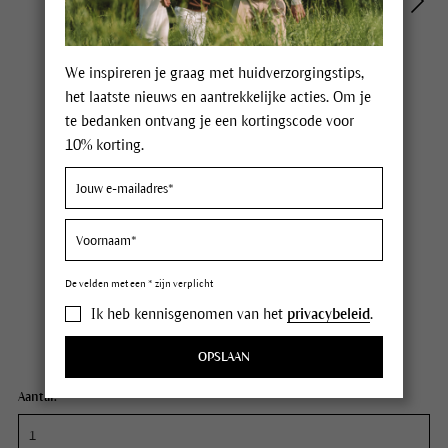
We inspireren je graag met huidverzorgingstips,
het laatste nieuws en aantrekkelijke acties. Om je
te bedanken ontvang je een kortingscode voor
10% korting.
Dr. Hauschka Haarolie
Prijs € 18,50
18 Punten
De velden met een * zijn verplicht
incl. BTW,
plus eventuele verzendkosten
Ik heb kennisgenomen van het
privacybeleid
.
Op werkdagen voor 12:00u besteld, dezelfde dag verzonden
Inhoud
75 ml (€ 0,25 / 1 ml)
OPSLAAN
Aantal: