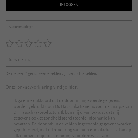
INLOGGEN
De met een * gemarkeerde velden zijn verplichte velden.
Onze privacyverklaring vind je
hier
.
Ik ga ermee akkoord dat de door mij ingevoerde gegevens
worden gebruikt door Dr. Hauschka Benelux voor de analyse van
Dr. Hauschka-producten. Ik ben mij ervan bewust dat mijn
gegevens ook gezondheidsgerelateerde informatie kan
bevatten. De door mij in de velden ingevoerde gegevens worden
gepubliceerd, met uitzondering van mijn e-mailadres. Ik kan op
elk moment mijn toestemming voor deze wijze van