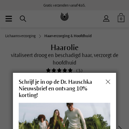
Gratis verzenden vanaf €65.
0
Lichaamsverzorging
Haarverzorging & Hoofdhuid
Haarolie
vitaliseert droog en beschadigd haar, verzorgt de
hoofdhuid
(
3
)
Schrijf je in op de Dr. Hauschka
Nieuwsbrief en ontvang 10%
korting!