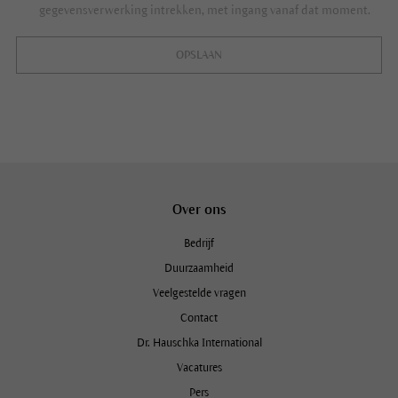
gegevensverwerking intrekken, met ingang vanaf dat moment.
OPSLAAN
Over ons
Bedrijf
Duurzaamheid
Veelgestelde vragen
Contact
Dr. Hauschka International
Vacatures
Pers