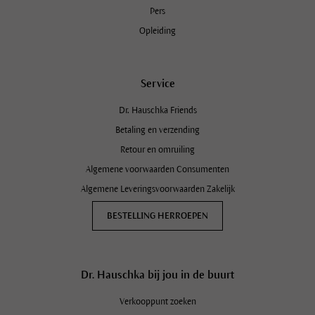
Pers
Opleiding
Service
Dr. Hauschka Friends
Betaling en verzending
Retour en omruiling
Algemene voorwaarden Consumenten
Algemene Leveringsvoorwaarden Zakelijk
BESTELLING HERROEPEN
Schrijf je in op de Dr. Hauschka
Nieuwsbrief en ontvang 10%
Dr. Hauschka bij jou in de buurt
korting!
Verkooppunt zoeken