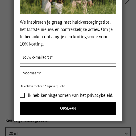
We inspireren je graag met huidverzorgingstips,
het laatste nieuws en aantrekkelijke acties. Om je
te bedanken ontvang je een kortingscode voor
10% korting.
Dr. Hauschka Nacht Serum
Prijs € 34,00
34 Punten
De velden met een * zijn verplicht
incl. BTW,
plus eventuele verzendkosten
Ik heb kennisgenomen van het
privacybeleid
.
Op werkdagen voor 12:00u besteld, dezelfde dag verzonden
Inhoud
20 ml (€ 170,00 / 100 ml)
OPSLAAN
Kies de gewenste grootte: