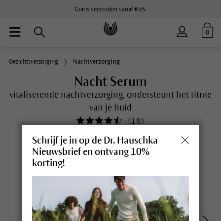
Gratis verzenden vanaf €65.
0
Gezichtsverzorging
Nachtverzorging
Nacht Serum
vitaliserende nachtverzorging, ondersteunt het ritme
van je huid
(
18
)
Schrijf je in op de Dr. Hauschka
Nieuwsbrief en ontvang 10%
korting!