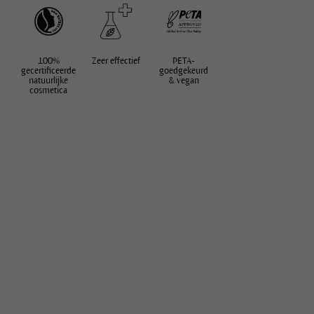
100%
Zeer effectief
PETA-
gecertificeerde
goedgekeurd
natuurlijke
& vegan
cosmetica