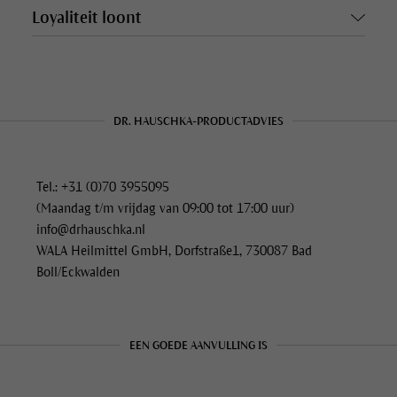
Loyaliteit loont
DR. HAUSCHKA-PRODUCTADVIES
Tel.: +31 (0)70 3955095
(Maandag t/m vrijdag van 09:00 tot 17:00 uur)
info@drhauschka.nl
WALA Heilmittel GmbH, Dorfstraße1, 730087 Bad
Boll/Eckwalden
EEN GOEDE AANVULLING IS