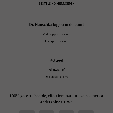
heel belangrijk om in onze talrijke
BESTELLING HERROEPEN
landbouwprojecten
een deel van onze knowhow te
delen met armere landen en daar de biologische
landbouw doelgericht te stimuleren en te verspreiden.
Dr. Hauschka bij jou in de buurt
Dit zijn slechts enkele van de aspecten van wat
Dr. Hauschka onder kwaliteit verstaat.
Verkooppunt zoeken
Therapeut zoeken
Actueel
Nieuwsbrief
Dr. Hauschka Live
100% gecertificeerde, effectieve natuurlijke cosmetica.
Anders sinds 1967.