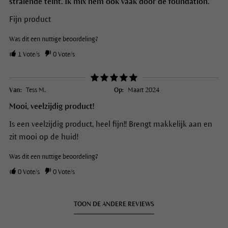
stralende teint. Ik mix hem ook vaak door de foundation.
Fijn product
Was dit een nuttige beoordeling?
1
Vote/s
0
Vote/s
Van:
Tess M.
Op:
Maart 2024
Mooi, veelzijdig product!
Is een veelzijdig product, heel fijn!! Brengt makkelijk aan en
zit mooi op de huid!
Was dit een nuttige beoordeling?
0
Vote/s
0
Vote/s
TOON DE ANDERE REVIEWS