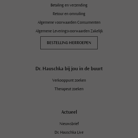
Betaling en verzending
Retour en omruiling
Algemene voorwaarden Consumenten
Algemene Leveringsvoorwaarden Zakelijk
BESTELLING HERROEPEN
Dr. Hauschka bij jou in de buurt
Verkooppunt zoeken
Therapeut zoeken
Actueel
Schrijf je in op de Dr. Hauschka
Nieuwsbrief en ontvang 10%
Nieuwsbrief
korting!
Dr. Hauschka Live