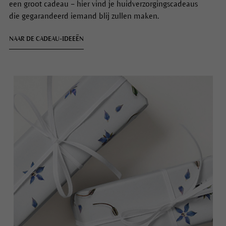
voor je beste vriend(in)? Een bedankje voor een
behulpzame buur? Of het nu gaat om een klein gebaar of
een groot cadeau – hier vind je huidverzorgingscadeaus
die gegarandeerd iemand blij zullen maken.
NAAR DE CADEAU-IDEEËN