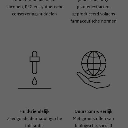
100% gecertificeerde
Zeer effectief
natuurlijke cosmetica
Formules met
Zonder minerale oliën,
geneeskrachtige
siliconen, PEG en synthetische
plantenextracten,
conserveringsmiddelen
geproduceerd volgens
farmaceutische normen
Huidvriendelijk
Duurzaam & eerlijk